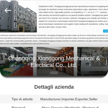
Xionggong
Mechanical
&
Electrical
Co.,
Ltd..
All
Rights
CASA
Reserved.
PRODOTTI
CIRCA
Chongqing Xionggong Mechanical &
NOI
Electrical Co., Ltd.
GIRO
DELLA
Dettagli azienda
FABBRICA
Tipo di attività:
Manufacturer,Importer,Exporter,Seller
Principali
,Africa,Oceania,Worldwide ,Western di