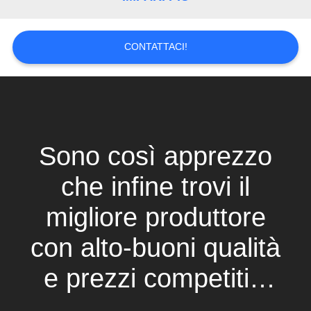
CONTATTACI!
Sono così apprezzo
che infine trovi il
migliore produttore
con alto-buoni qualità
e prezzi competitivi
ed inoltre sostengo i