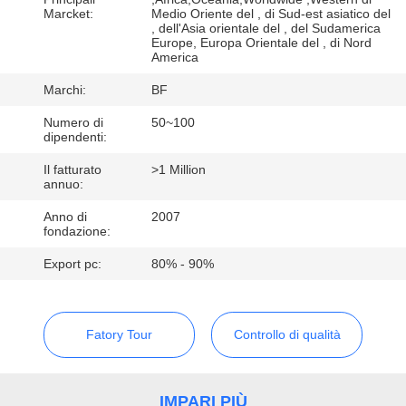
CONTROLLO
Marcket:
Medio Oriente del , di Sud-est asiatico del
, dell'Asia orientale del , del Sudamerica
DI
Europe, Europa Orientale del , di Nord
America
QUALITÀ
Marchi:
BF
CONTATTICI
Numero di
50~100
dipendenti:
Il fatturato
>1 Million
NOTIZIE
annuo:
Anno di
2007
fondazione:
MAPPA
DEL
Export pc:
80% - 90%
SITO
Fatory Tour
Controllo di qualità
PRIVACY
POLICY
IMPARI PIÙ