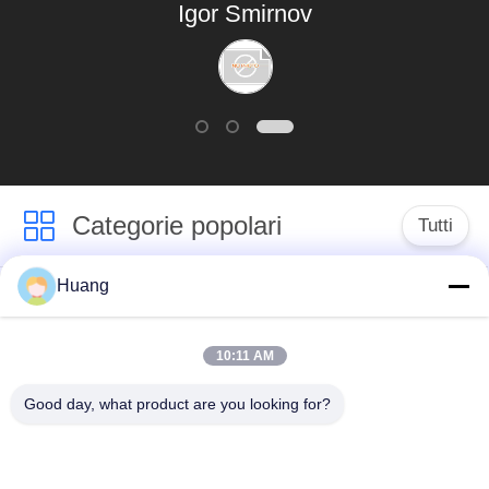
Igor Smirnov
servizi su misura.
Categorie popolari
Tutti
Huang
Marine Turbocharger
Sovralimentazione di
Parts
ABB
10:11 AM
Mitsubishi HA
Sovralimentazione
Good day, what product are you looking for?
INCONTRATO la
dell'UOMO di IHI
sovralimentazione