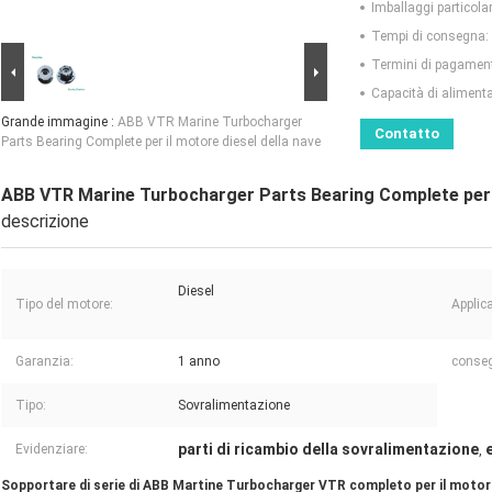
Imballaggi particolar
Tempi di consegna:
Termini di pagamen
Capacità di aliment
Grande immagine :
ABB VTR Marine Turbocharger
Contatto
Parts Bearing Complete per il motore diesel della nave
ABB VTR Marine Turbocharger Parts Bearing Complete per i
descrizione
Diesel
Tipo del motore:
Applic
Garanzia:
1 anno
conse
Tipo:
Sovralimentazione
parti di ricambio della sovralimentazione
Evidenziare:
,
Sopportare di serie di ABB Martine Turbocharger VTR completo per il motore