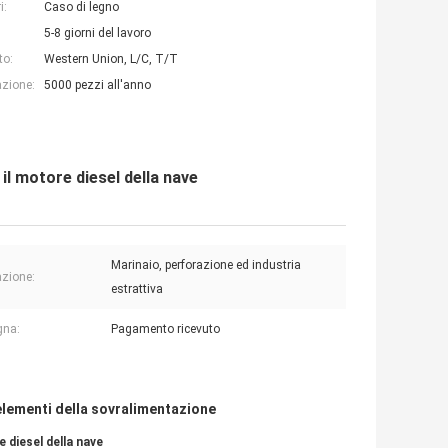
i:
Caso di legno
5-8 giorni del lavoro
to:
Western Union, L/C, T/T
azione:
5000 pezzi all'anno
l motore diesel della nave
Marinaio, perforazione ed industria
azione:
estrattiva
gna:
Pagamento ricevuto
elementi della sovralimentazione
 diesel della nave