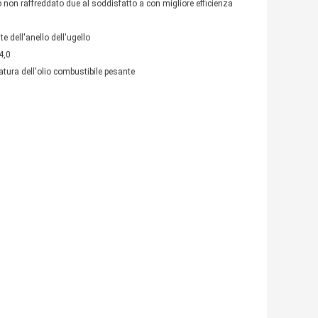
o non raffreddato due al soddisfatto a con migliore efficienza
e dell'anello dell'ugello
4,0
atura dell'olio combustibile pesante