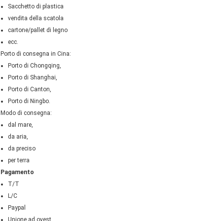
Sacchetto di plastica
vendita della scatola
cartone/pallet di legno
ecc.
Porto di consegna in Cina:
Porto di Chongqing,
Porto di Shanghai,
Porto di Canton,
Porto di Ningbo.
Modo di consegna:
dal mare,
da aria,
da preciso
per terra
Pagamento
T/T
L/C
Paypal
Unione ad ovest