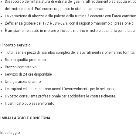
Disaccordo dell'intelaiatura di entrata del gas in raffreddamento ad acqua e tip
del motore diesel. Può essere raggiunto in stati di carico vari
La variazione di altezza della paletta della turbina è coerente con l'area cambiant
L'efficienza globale del T/C è 58%-62%, con il rapporto massimo di pressione di 
È ampiamente usato in motore principale marino e motore ausiliario per la bruci
Il nostro servizio
Tutti i serie e pezzi di ricambio completi della sovralimentazione hanno fornito.
Buona qualità promessa.
Prezzo competitivo.
servizio di 24 ore disponibile.
Una garanzia di anno.
I campioni ed i disegni sono accolti favorevolmente per lo sviluppo.
Il vostro consulente professionale per soddisfare le vostre richieste.
Il certificato può essere fornito.
IMBALLAGGIO E CONSEGNA
Imballaggio: