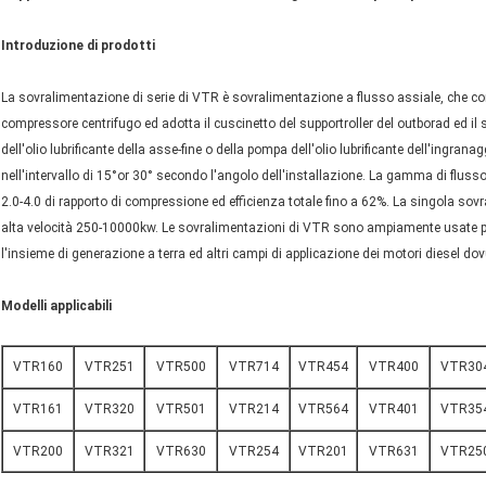
Introduzione di prodotti
La sovralimentazione di serie di VTR è sovralimentazione a flusso assiale, che con
compressore centrifugo ed adotta il cuscinetto del supportroller del outborad ed 
dell'olio lubrificante della asse-fine o della pompa dell'olio lubrificante dell'ingran
nell'intervallo di 15°or 30° secondo l'angolo dell'installazione. La gamma di flu
2.0-4.0 di rapporto di compressione ed efficienza totale fino a 62%. La singola so
alta velocità 250-10000kw. Le sovralimentazioni di VTR sono ampiamente usate per 
l'insieme di generazione a terra ed altri campi di applicazione dei motori diesel dovuto
Modelli applicabili
VTR160
VTR251
VTR500
VTR714
VTR454
VTR400
VTR30
VTR161
VTR320
VTR501
VTR214
VTR564
VTR401
VTR35
VTR200
VTR321
VTR630
VTR254
VTR201
VTR631
VTR25