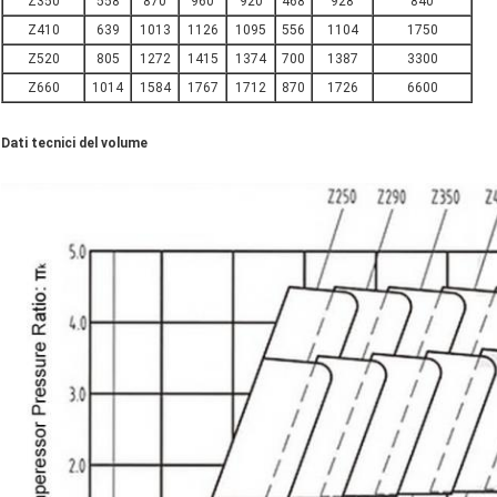
Z350
558
870
960
920
468
928
840
Z410
639
1013
1126
1095
556
1104
1750
Z520
805
1272
1415
1374
700
1387
3300
Z660
1014
1584
1767
1712
870
1726
6600
Dati tecnici del volume