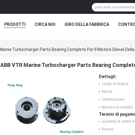
PRODOTTI
CIRCA NOI
GIRO DELLA FABBRICA
CONTRO
rine Turbocharger Parts Bearing Complete Per Il Motore Diesel Della
ABB VTR Marine Turbocharger Parts Bearing Complete 
Dettagli:
Luogo di origine:
Marca:
Certificazione:
Numero di modello:
Termini di pagame
Quantità di ordine 
Prezzo: