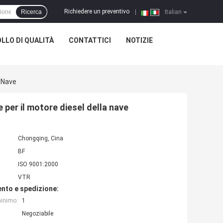
Richiedere un preventivo
Ricerca
|
Italian
LLO DI QUALITÀ
CONTATTICI
NOTIZIE
 Nave
per il motore diesel della nave
Chongqing, Cina
BF
ISO 9001:2000
VTR
nto e spedizione:
minimo:
1
Negoziabile