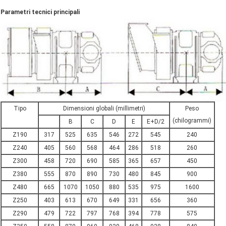
Parametri tecnici principali
Tipo
Dimensioni globali (millimetri)
Peso
(chilogrammi)
B
C
D
E
E+D/2
Z190
317
525
635
546
272
545
240
Z240
405
560
568
464
286
518
260
Z300
458
720
690
585
365
657
450
Z380
555
870
890
730
480
845
900
Z480
665
1070
1050
880
535
975
1600
Z250
403
613
670
649
331
656
360
Z290
479
722
797
768
394
778
575