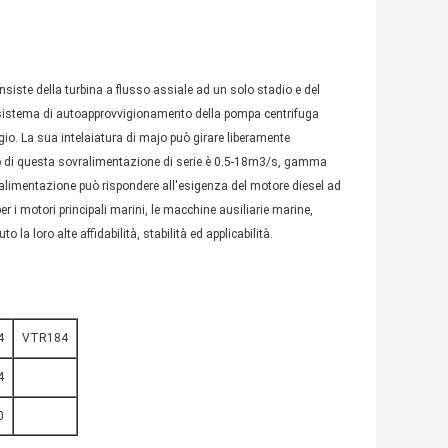
siste della turbina a flusso assiale ad un solo stadio e del
il sistema di autoapprovvigionamento della pompa centrifuga
aggio. La sua intelaiatura di majo può girare liberamente
sso di questa sovralimentazione di serie è 0.5-18m3/s, gamma
vralimentazione può rispondere all'esigenza del motore diesel ad
i motori principali marini, le macchine ausiliarie marine,
 la loro alte affidabilità, stabilità ed applicabilità.
4
VTR184
4
0