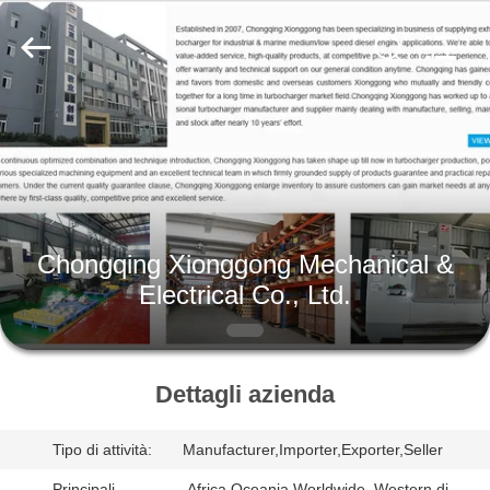
Xionggong
Mechanical
&
Electrical
Co.,
Ltd..
All
Rights
CASA
Reserved.
PRODOTTI
CIRCA
Chongqing Xionggong Mechanical &
NOI
Electrical Co., Ltd.
GIRO
DELLA
Dettagli azienda
FABBRICA
Tipo di attività:
Manufacturer,Importer,Exporter,Seller
Principali
,Africa,Oceania,Worldwide ,Western di