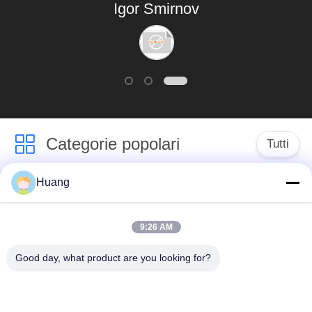
Igor Smirnov
servizi su misura.
Categorie popolari
Tutti
Huang
Marine Turbocharger
Sovralimentazione di
Parts
ABB
9:26 AM
Mitsubishi HA
Sovralimentazione
Good day, what product are you looking for?
INCONTRATO la
dell'UOMO di IHI
sovralimentazione