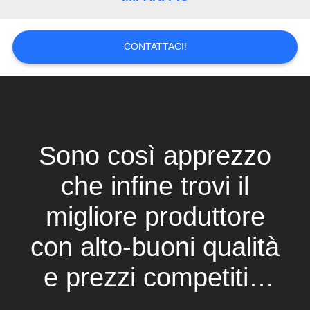
CONTATTACI!
Sono così apprezzo
che infine trovi il
migliore produttore
con alto-buoni qualità
e prezzi competitivi
ed inoltre sostengo i