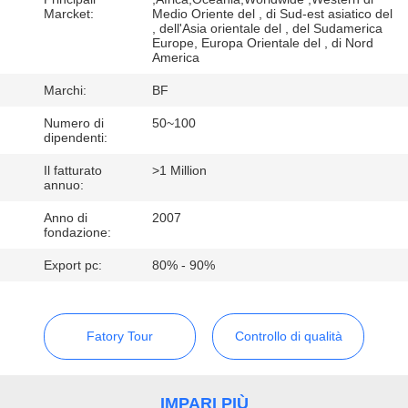
CONTROLLO
Marcket:
Medio Oriente del , di Sud-est asiatico del
, dell'Asia orientale del , del Sudamerica
DI
Europe, Europa Orientale del , di Nord
America
QUALITÀ
Marchi:
BF
CONTATTICI
Numero di
50~100
dipendenti:
Il fatturato
>1 Million
NOTIZIE
annuo:
Anno di
2007
fondazione:
MAPPA
DEL
Export pc:
80% - 90%
SITO
Fatory Tour
Controllo di qualità
PRIVACY
POLICY
IMPARI PIÙ