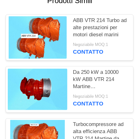
Prodotti Simili
ABB VTR 214 Turbo ad
alte prestazioni per
motori diesel marini
Negoziabile MOQ:1
CONTATTO
Da 250 kW a 10000
kW ABB VTR 214
Martine
Turbocompressore ad
Negoziabile MOQ:1
alta potenza
CONTATTO
Turbocompressore ad
alta efficienza ABB
VTR 214 Martine da