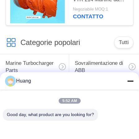
250 kW a 10000 kW
Negoziabile MOQ:1
CONTATTO
Categorie popolari
Tutti
Marine Turbocharger
Sovralimentazione di
Parts
ABB
Huang
Mitsubishi HA
Sovralimentazione
INCONTRATO la
dell'UOMO di IHI
5:52 AM
sovralimentazione
Good day, what product are you looking for?
Sede del cuscinetto
Asse della
della
sovralimentazione
sovralimentazione