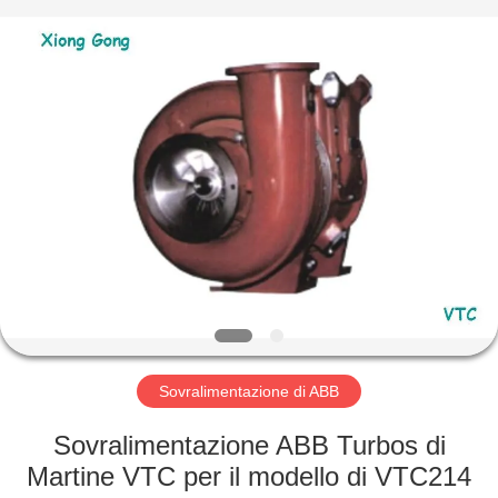
Xionggong
Mechanical
&
Electrical
Co.,
Ltd..
All
Rights
CASA
Reserved.
PRODOTTI
CIRCA
NOI
GIRO
DELLA
Sovralimentazione di ABB
FABBRICA
Sovralimentazione ABB Turbos di
Martine VTC per il modello di VTC214