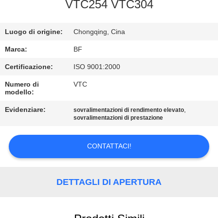
CONTROLLO
VTC254 VTC304
DI
Luogo di origine:
Chongqing, Cina
QUALITÀ
Marca:
BF
CONTATTICI
Certificazione:
ISO 9001:2000
Numero di
VTC
modello:
NOTIZIE
Evidenziare:
,
sovralimentazioni di rendimento elevato
sovralimentazioni di prestazione
MAPPA
DEL
CONTATTACI!
SITO
DETTAGLI DI APERTURA
PRIVACY
POLICY