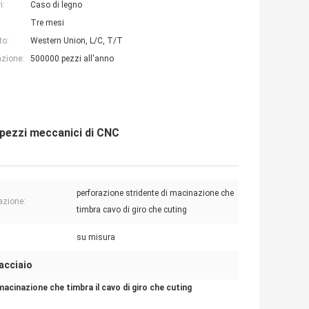
i:
Caso di legno
Tre mesi
to:
Western Union, L/C, T/T
azione:
500000 pezzi all'anno
 pezzi meccanici di CNC
perforazione stridente di macinazione che
azione:
timbra cavo di giro che cuting
su misura
acciaio
macinazione che timbra il cavo di giro che cuting