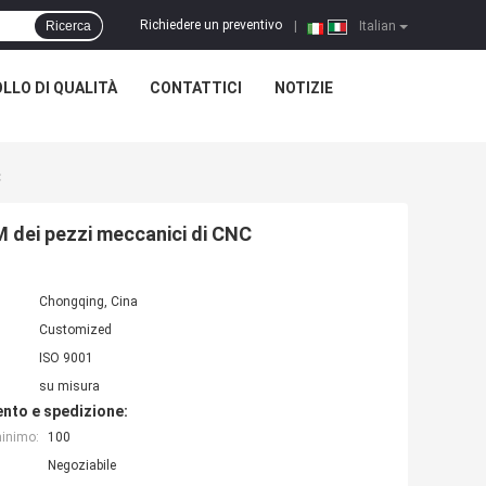
Richiedere un preventivo
Ricerca
|
Italian
LLO DI QUALITÀ
CONTATTICI
NOTIZIE
C
M dei pezzi meccanici di CNC
Chongqing, Cina
Customized
ISO 9001
su misura
nto e spedizione:
minimo:
100
Negoziabile