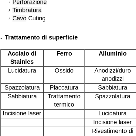
Perforazione
Timbratura
Cavo
Cuting
Trattamento di superficie
Acciaio di
Ferro
Alluminio
Stainles
Lucidatura
Ossido
Anodizzi/duro
anodizzi
Spazzolatura
Placcatura
Sabbiatura
Sabbiatura
Trattamento
Spazzolatura
termico
Incisione laser
Lucidatura
Incisione laser
Rivestimento di