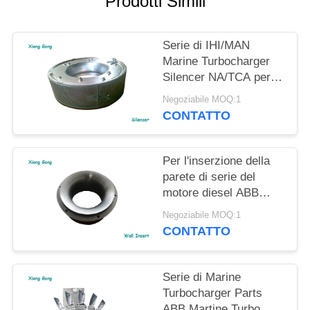
Prodotti Simili
Serie di IHI/MAN
Marine Turbocharger
Silencer NA/TCA per il
motore diesel della
Negoziabile MOQ:1
nave
CONTATTO
Per l'inserzione della
parete di serie del
motore diesel ABB
Marine Turbocharger
Negoziabile MOQ:1
Parts VTC della nave
CONTATTO
Serie di Marine
Turbocharger Parts
ABB Martine Turbo