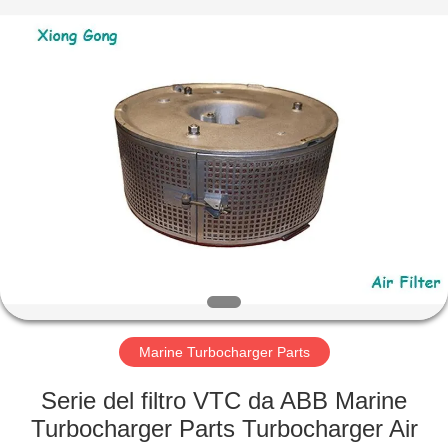
Xionggong
Mechanical
&
Electrical
Co.,
Ltd..
All
Rights
CASA
Reserved.
PRODOTTI
CIRCA
NOI
GIRO
DELLA
Marine Turbocharger Parts
FABBRICA
Serie del filtro VTC da ABB Marine
Turbocharger Parts Turbocharger Air