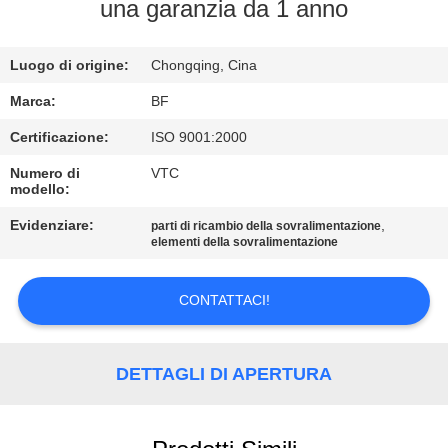
CONTROLLO
una garanzia da 1 anno
DI
Luogo di origine:
Chongqing, Cina
QUALITÀ
Marca:
BF
CONTATTICI
Certificazione:
ISO 9001:2000
Numero di
VTC
modello:
NOTIZIE
Evidenziare:
,
parti di ricambio della sovralimentazione
elementi della sovralimentazione
MAPPA
DEL
CONTATTACI!
SITO
DETTAGLI DI APERTURA
PRIVACY
POLICY