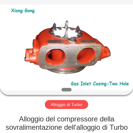
Xionggong
Mechanical
&
Electrical
Co.,
Ltd..
All
Rights
CASA
Reserved.
PRODOTTI
CIRCA
NOI
GIRO
DELLA
Alloggio di Turbo
FABBRICA
Alloggio del compressore della
sovralimentazione dell'alloggio di Turbo