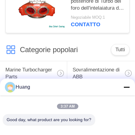
posteriore di Turbo del
foro dell'intelaiatura di
entrata del gas due per
Negoziabile MOQ:1
il motore diesel della
CONTATTO
nave
Categorie popolari
Tutti
Marine Turbocharger
Sovralimentazione di
Parts
ABB
Huang
Mitsubishi HA
Sovralimentazione
INCONTRATO la
dell'UOMO di IHI
3:37 AM
sovralimentazione
Good day, what product are you looking for?
Sede del cuscinetto
Asse della
della