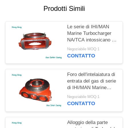
Prodotti Simili
Le serie di IHI/MAN
Marine Turbocharger
NA/TCA intossicano la
portata di rivestimento
Negoziabile MOQ:1
di lunga vita dello
CONTATTO
sbocco
Foro dell'intelaiatura di
entrata del gas di serie
di IHI/MAN Marine
Turbocharger Turbo
Negoziabile MOQ:1
Housing NA/TCA tre
CONTATTO
Alloggio della parte