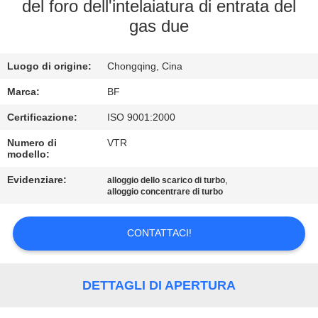
CONTROLLO
del foro dell'intelaiatura di entrata del
gas due
DI
QUALITÀ
Luogo di origine:
Chongqing, Cina
CONTATTICI
Marca:
BF
Certificazione:
ISO 9001:2000
NOTIZIE
Numero di
VTR
modello:
Evidenziare:
,
MAPPA
alloggio dello scarico di turbo
alloggio concentrare di turbo
DEL
SITO
CONTATTACI!
PRIVACY
DETTAGLI DI APERTURA
POLICY