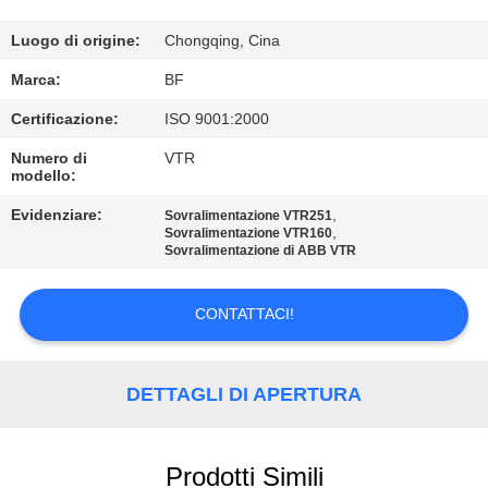
CONTROLLO
DI
Luogo di origine:
Chongqing, Cina
QUALITÀ
Marca:
BF
Certificazione:
ISO 9001:2000
CONTATTICI
Numero di
VTR
modello:
NOTIZIE
Evidenziare:
,
Sovralimentazione VTR251
,
Sovralimentazione VTR160
Sovralimentazione di ABB VTR
MAPPA
DEL
CONTATTACI!
SITO
DETTAGLI DI APERTURA
PRIVACY
POLICY
Prodotti Simili