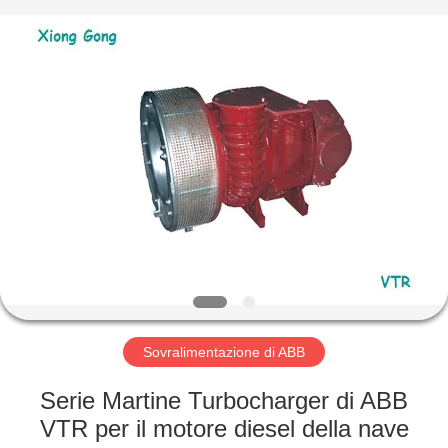
Xionggong
Mechanical
&
Electrical
Co.,
Ltd..
All
Rights
CASA
Reserved.
PRODOTTI
CIRCA
NOI
GIRO
DELLA
Sovralimentazione di ABB
FABBRICA
Serie Martine Turbocharger di ABB
VTR per il motore diesel della nave