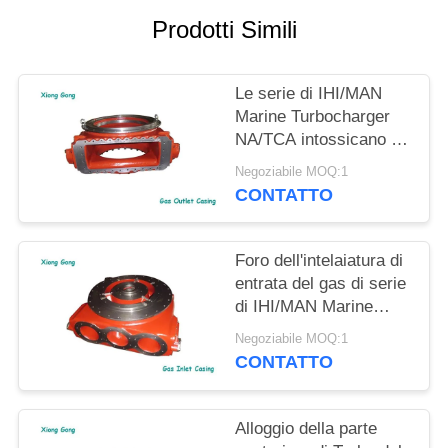
Prodotti Simili
Le serie di IHI/MAN
Marine Turbocharger
NA/TCA intossicano la
portata di rivestimento
Negoziabile MOQ:1
di lunga vita dello
CONTATTO
sbocco
Foro dell'intelaiatura di
entrata del gas di serie
di IHI/MAN Marine
Turbocharger Turbo
Negoziabile MOQ:1
Housing NA/TCA tre
CONTATTO
Alloggio della parte