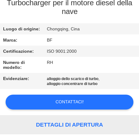
CONTROLLO
Turbocharger per il motore diesel della
nave
DI
QUALITÀ
Luogo di origine:
Chongqing, Cina
CONTATTICI
Marca:
BF
Certificazione:
ISO 9001:2000
NOTIZIE
Numero di
RH
modello:
Evidenziare:
,
MAPPA
alloggio dello scarico di turbo
alloggio concentrare di turbo
DEL
SITO
CONTATTACI!
PRIVACY
DETTAGLI DI APERTURA
POLICY