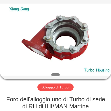
Xionggong
Mechanical
&
Electrical
Co.,
Ltd..
All
Rights
CASA
Reserved.
PRODOTTI
CIRCA
NOI
GIRO
DELLA
Alloggio di Turbo
FABBRICA
Foro dell'alloggio uno di Turbo di serie
di RH di IHI/MAN Martine