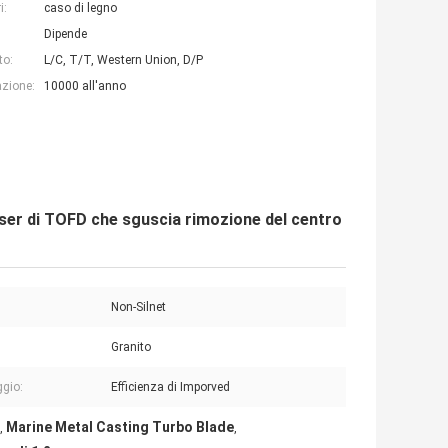
i:
caso di legno
Dipende
to:
L/C, T/T, Western Union, D/P
azione:
10000 all'anno
laser di TOFD che sguscia rimozione del centro
Non-Silnet
Granito
gio:
Efficienza di Imporved
Marine Metal Casting Turbo Blade
,
,