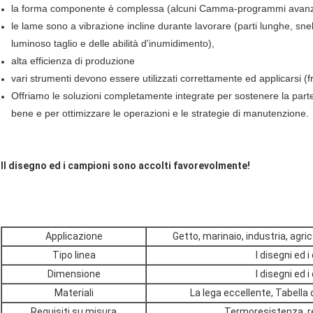
la forma componente è complessa (alcuni Camma-programmi avanzati
le lame sono a vibrazione incline durante lavorare (parti lunghe, snel
luminoso taglio e delle abilità d'inumidimento),
alta efficienza di produzione
vari strumenti devono essere utilizzati correttamente ed applicarsi (fre
Offriamo le soluzioni completamente integrate per sostenere la parte
bene e per ottimizzare le operazioni e le strategie di manutenzione.
Il disegno ed i campioni sono accolti favorevolmente!
Applicazione
Getto, marinaio, industria, agri
Tipo linea
I disegni ed 
Dimensione
I disegni ed 
Materiali
La lega eccellente, Tabella
Requisiti su misura
Termoresistenza, r