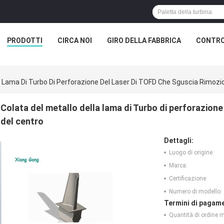
PRODOTTI
CIRCA NOI
GIRO DELLA FABBRICA
CONTRO
la Lama Di Turbo Di Perforazione Del Laser Di TOFD Che Sguscia Rimozi
Colata del metallo della lama di Turbo di perforazione
del centro
Dettagli:
Luogo di origine:
Marca:
Certificazione:
Numero di modello:
Termini di pagame
Quantità di ordine 