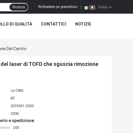
Richiedere un preventivo
Ricerca
|
Italian
LLO DI QUALITÀ
CONTATTICI
NOTIZIE
one Del Centro
 del laser di TOFD che sguscia rimozione
La CINA
BF
ISO9001:2000
ODM
nto e spedizione:
minimo:
200