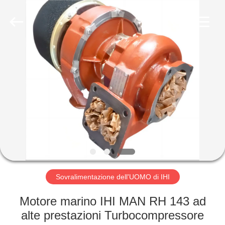
Xionggong
Mechanical
&
Electrical
Co.,
Ltd..
All
Rights
CASA
Reserved.
PRODOTTI
CIRCA
NOI
GIRO
DELLA
Sovralimentazione dell'UOMO di IHI
FABBRICA
Motore marino IHI MAN RH 143 ad
alte prestazioni Turbocompressore