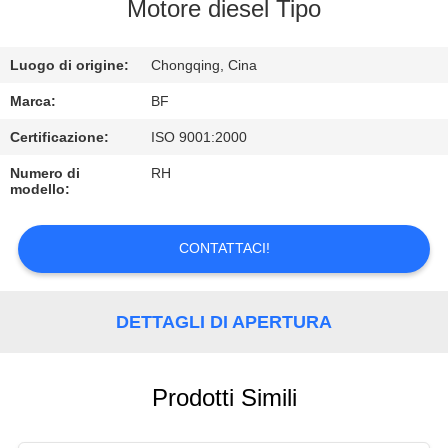
CONTROLLO
Motore diesel Tipo
DI
Luogo di origine:
Chongqing, Cina
QUALITÀ
Marca:
BF
CONTATTICI
Certificazione:
ISO 9001:2000
Numero di
RH
modello:
NOTIZIE
CONTATTACI!
MAPPA
DEL
DETTAGLI DI APERTURA
SITO
PRIVACY
Prodotti Simili
POLICY