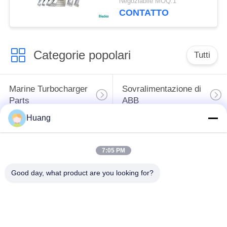
Negoziabile MOQ:1
turbina
CONTATTO
Categorie popolari
Tutti
Marine Turbocharger
Sovralimentazione di
Parts
ABB
Huang
Mitsubishi HA
Sovralimentazione
INCONTRATO la
dell'UOMO di IHI
7:05 PM
sovralimentazione
Good day, what product are you looking for?
Sede del cuscinetto
Asse della
della
sovralimentazione
sovralimentazione