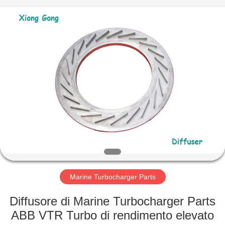
Xionggong
Mechanical
&
Electrical
Co.,
Ltd..
All
Rights
CASA
Reserved.
PRODOTTI
CIRCA
NOI
GIRO
DELLA
Marine Turbocharger Parts
FABBRICA
Diffusore di Marine Turbocharger Parts
ABB VTR Turbo di rendimento elevato