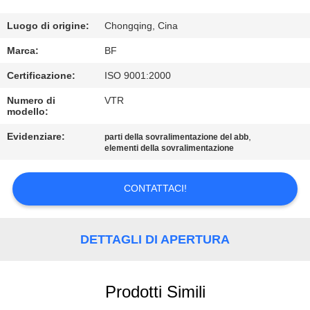
CONTROLLO
DI
Luogo di origine:
Chongqing, Cina
QUALITÀ
Marca:
BF
Certificazione:
ISO 9001:2000
CONTATTICI
Numero di
VTR
modello:
NOTIZIE
Evidenziare:
,
parti della sovralimentazione del abb
elementi della sovralimentazione
MAPPA
CONTATTACI!
DEL
SITO
DETTAGLI DI APERTURA
PRIVACY
Prodotti Simili
POLICY