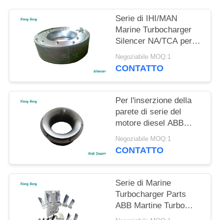
Serie di IHI/MAN
Marine Turbocharger
Silencer NA/TCA per il
motore diesel della
Negoziabile MOQ:1
nave
CONTATTO
Per l'inserzione della
parete di serie del
motore diesel ABB
Marine Turbocharger
Negoziabile MOQ:1
Parts VTC della nave
CONTATTO
Serie di Marine
Turbocharger Parts
ABB Martine Turbo
VTC della paletta della