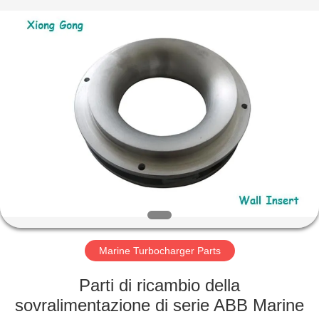
Xionggong
Mechanical
&
Electrical
Co.,
Ltd..
All
Rights
CASA
Reserved.
PRODOTTI
CIRCA
NOI
GIRO
DELLA
Marine Turbocharger Parts
FABBRICA
Parti di ricambio della
sovralimentazione di serie ABB Marine