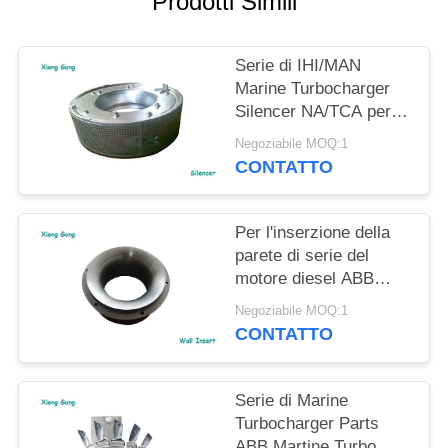
Prodotti Simili
Serie di IHI/MAN
Marine Turbocharger
Silencer NA/TCA per il
motore diesel della
Negoziabile MOQ:1
nave
CONTATTO
Per l'inserzione della
parete di serie del
motore diesel ABB
Marine Turbocharger
Negoziabile MOQ:1
Parts VTC della nave
CONTATTO
Serie di Marine
Turbocharger Parts
ABB Martine Turbo