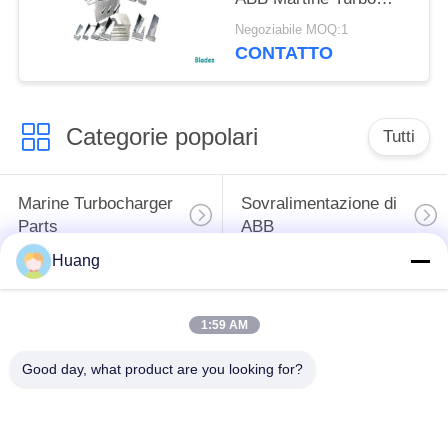
VTC della paletta della
Negoziabile MOQ:1
turbina
CONTATTO
Categorie popolari
Tutti
Marine Turbocharger
Sovralimentazione di
Parts
ABB
Huang
Mitsubishi HA
Sovralimentazione
INCONTRATO la
dell'UOMO di IHI
1:59 AM
sovralimentazione
Good day, what product are you looking for?
Sede del cuscinetto
Asse della
della
sovralimentazione
sovralimentazione