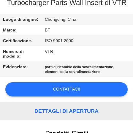
CONTROLLO
Turbocharger Parts Wall Insert di VTR
DI
Luogo di origine:
Chongqing, Cina
QUALITÀ
Marca:
BF
CONTATTICI
Certificazione:
ISO 9001:2000
Numero di
VTR
modello:
NOTIZIE
Evidenziare:
,
parti di ricambio della sovralimentazione
elementi della sovralimentazione
MAPPA
DEL
CONTATTACI!
SITO
DETTAGLI DI APERTURA
PRIVACY
POLICY