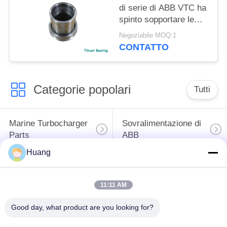
di serie di ABB VTC ha
spinto sopportare le
parti di riparazione
Negoziabile MOQ:1
della sovralimentazione
CONTATTO
Categorie popolari
Tutti
Marine Turbocharger
Sovralimentazione di
Parts
ABB
Huang
Mitsubishi HA
Sovralimentazione
INCONTRATO la
dell'UOMO di IHI
11:11 AM
sovralimentazione
Good day, what product are you looking for?
Sede del cuscinetto
Asse della