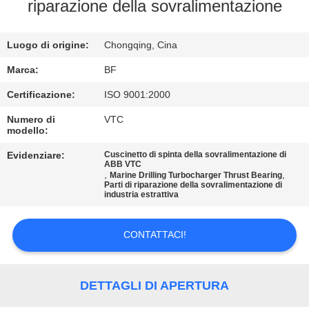
CONTROLLO
riparazione della sovralimentazione
DI
Luogo di origine:
Chongqing, Cina
QUALITÀ
Marca:
BF
CONTATTICI
Certificazione:
ISO 9001:2000
Numero di
VTC
modello:
NOTIZIE
Evidenziare:
Cuscinetto di spinta della sovralimentazione di
ABB VTC
,
,
MAPPA
Marine Drilling Turbocharger Thrust Bearing
Parti di riparazione della sovralimentazione di
industria estrattiva
DEL
SITO
CONTATTACI!
PRIVACY
DETTAGLI DI APERTURA
POLICY