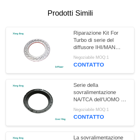
Prodotti Simili
Riparazione Kit For
Turbo di serie del
diffusore IHI/MAN
Martine Turbocharger
Negoziabile MOQ:1
NA/TCA di Turbo
CONTATTO
Serie della
sovralimentazione
NA/TCA dell'UOMO di
Ring Turbocharger
Negoziabile MOQ:1
Repair Kit IHI della
CONTATTO
copertura
La sovralimentazione