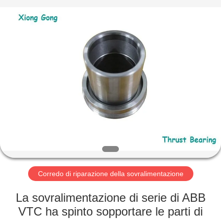
Xionggong
Mechanical
&
Electrical
Co.,
Ltd..
All
Rights
CASA
Reserved.
PRODOTTI
CIRCA
NOI
GIRO
DELLA
Corredo di riparazione della sovralimentazione
FABBRICA
La sovralimentazione di serie di ABB
VTC ha spinto sopportare le parti di