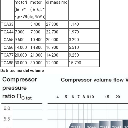
motori
motori
di massimo
(le=9*
(le=6,5*
kg/kWh)
kg/kWh)
TCA33
5.400
27.800
1.140
TCA44
7.000
7.900
22.700
1.970
TCA55
9.600
10.400
20.000
3.290
TCA66
14.000
14.800
16.900
5.510
TCA77
20.000
21.000
14.200
9.250
TCA88
30.000
30.000
12.000
15.790
Dati tecnici del volume