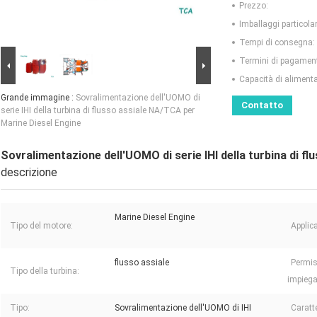
Prezzo:
Imballaggi particolar
Tempi di consegna:
Termini di pagamen
Capacità di aliment
Grande immagine :
Sovralimentazione dell'UOMO di
Contatto
serie IHI della turbina di flusso assiale NA/TCA per
Marine Diesel Engine
Sovralimentazione dell'UOMO di serie IHI della turbina di f
descrizione
Marine Diesel Engine
Tipo del motore:
Applic
flusso assiale
Permis
Tipo della turbina:
impiega
Tipo:
Sovralimentazione dell'UOMO di IHI
Caratte