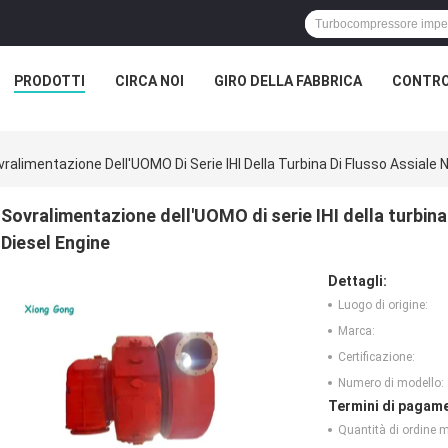
PRODOTTI
CIRCA NOI
GIRO DELLA FABBRICA
CONTRO
vralimentazione Dell'UOMO Di Serie IHI Della Turbina Di Flusso Assiale
Sovralimentazione dell'UOMO di serie IHI della turbin
Diesel Engine
Dettagli:
Luogo di origine:
Marca:
Certificazione:
Numero di modello:
Termini di pagame
Quantità di ordine 