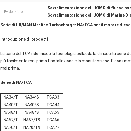
Sovralimentazione dell'UOMO di flusso assi
Evidenziare:
Sovralimentazione dell'UOMO di Marine Die
Serie di IHI/MAN Martine Turbocharger NA/TCA per il motore diesel
Introduzione di prodotti
La serie del TCA ridefinisce la tecnologia collaudata di riuscita serie
più facilmente mai prima l'installazione e la manutenzione. E con i mater
mai prima.
Serie di NA/TCA
NA34/T
NA34/S
TCA33
NA40/T
NA40/S
TCA44
NA48/T
NA48/S
TCA55
NA57/T
NA57/T9
TCA66
NA70/T
NA70/T9
TCA77