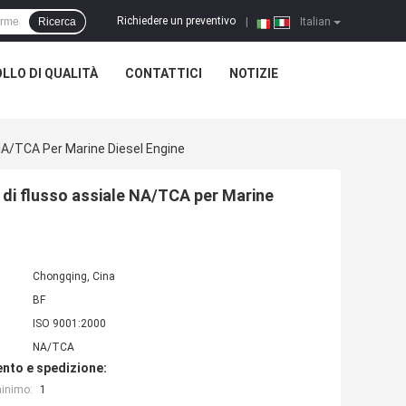
Richiedere un preventivo
Ricerca
|
Italian
LLO DI QUALITÀ
CONTATTICI
NOTIZIE
 NA/TCA Per Marine Diesel Engine
a di flusso assiale NA/TCA per Marine
Chongqing, Cina
BF
ISO 9001:2000
NA/TCA
nto e spedizione:
minimo:
1