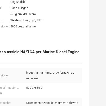
Negoziabile
i:
Caso di legno
5-8 giorni del lavoro
to:
Western Union, L/C, T/T
azione:
5000 pezzi all'anno
lusso assiale NA/TCA per Marine Diesel Engine
Industria marittima, di perforazione e
azione:
mineraria
s di massimo.
500℃/650℃
ti:
ristiche:
Sovralimentazioni di rendimento elevato