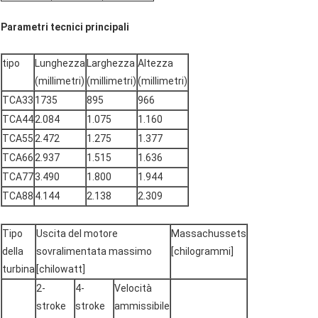
Parametri tecnici principali
tipo
Lunghezza
Larghezza
Altezza
(millimetri)
(millimetri)
(millimetri)
TCA33
1735
895
966
TCA44
2.084
1.075
1.160
TCA55
2.472
1.275
1.377
TCA66
2.937
1.515
1.636
TCA77
3.490
1.800
1.944
TCA88
4.144
2.138
2.309
Tipo
Uscita del motore
Massachussets
della
sovralimentata massimo
[chilogrammi]
turbina
[chilowatt]
2-
4-
Velocità
stroke
stroke
ammissibile